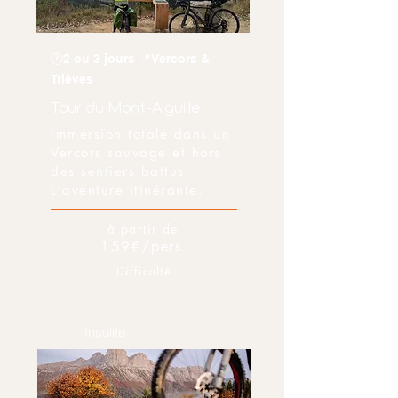
🕐2 ou 3 jours 📍Vercors &
Trièves
Tour du Mont-Aiguille
Immersion totale dans un
Vercors sauvage et hors
des sentiers battus.
L'aventure itinérante.
à partir de
159€/pers.
Difficulté
Insolite