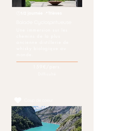
🕐1/2 journée 📍Trièves
Balade Cyclospiritueuse
Une immersion sur les
chemins de la plus
ancienne distillerie de
whisky biologique au
monde.
159€/pers.
Difficulté
Coup de coeur