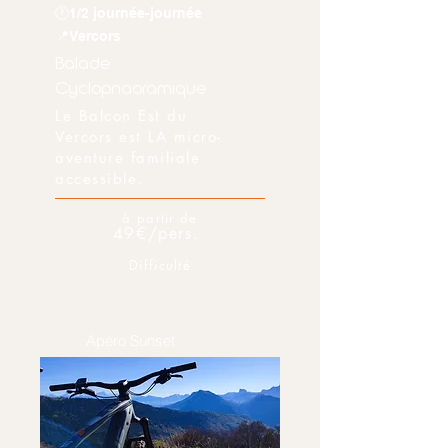
🕐1/2 journée-journée
📍Vercors
Balade
Cyclopnaoramique
Le Balcon Est du
Vercors est LA micro-
aventure familiale
accessible.
à partir de
49€/pers.
Difficulté
Apéro Sunset