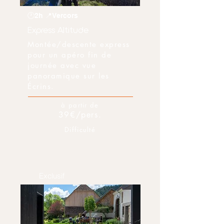
🕐2h 📍Vercors
Express Altitude
Montée/descente express
pour un apéro fin de
journée avec vue
panoramique sur les
Écrins.
à partir de
39€/pers.
Difficulté
Exclusif