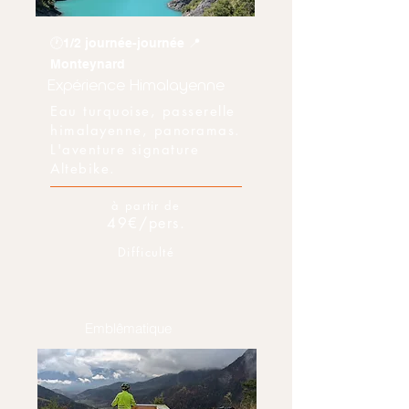
🕐1/2 journée-journée 📍
Monteynard
Expérience Himalayenne
Eau turquoise, passerelle
himalayenne, panoramas.
L'aventure signature
Altebike.
à partir de
49€/pers.
Difficulté
Emblêmatique