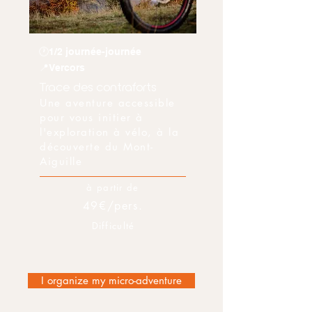
🕐1/2 journée-journée
📍Vercors
Trace des contraforts
Une aventure accessible
pour vous initier à
l'exploration à vélo, à la
découverte du Mont-
Aiguille
à partir de
49€/pers.
Difficulté
I organize my micro-adventure