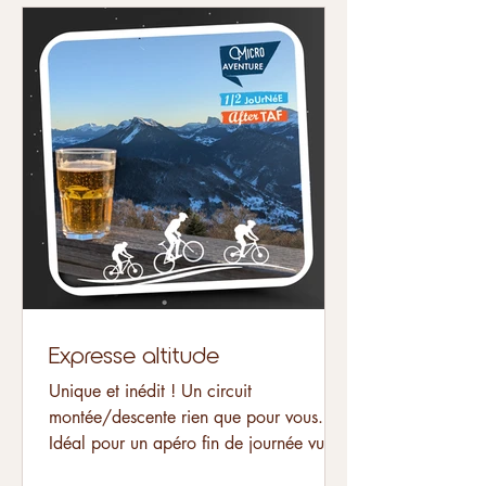
une aventure suspendue, accessible à
tous grâce aux VTTAE. Au départ de
Monestier-de-Clermont ou depuis la base
nautique de Treffort, une découverte
originale à travers des itinéraires aériens
et peu fréquentés qui vous feront
découvrir la passerelle h
Expresse altitude
Unique et inédit ! Un circuit
montée/descente rien que pour vous.
Idéal pour un apéro fin de journée vue
sur les Écrins. Les points forts...