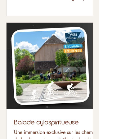
emblème du Trièves et du Vercors, sur la
Trace des Contreforts. Une journée
dépaysante en VTTAE ou Gravel, qui
vous mènera au plus près de cette
montagne mythique. Entre paysages
variés, panoramas spectaculaires et
villages pittoresques, vivez un moment
d'évasion dans une nature sauvage et
préservée. Les noms des lieux que vous
traverserez résonneront pour long
Balade cylospiritueuse
Une immersion exclusive sur les chemins