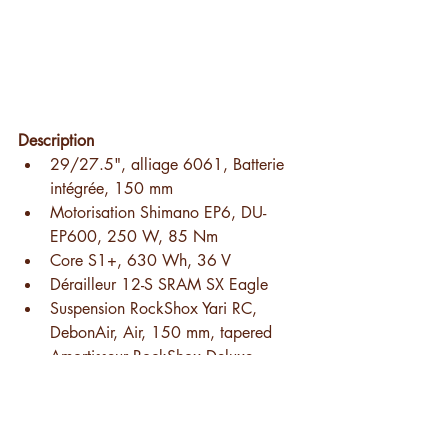
Description
29/27.5", alliage 6061, Batterie 
intégrée, 150 mm
Motorisation 
Shimano EP6, DU-
EP600, 250 W, 85 Nm
Core S1+, 630 Wh, 36 V
Dérailleur 12-S SRAM SX Eagle
Suspension 
RockShox Yari RC, 
DebonAir, Air, 150 mm, tapered
Amortisseur 
RockShox Deluxe 
Select+, Air, 230x62.5 mm
Freins SRAM G2R
Roues 29“/27,5"