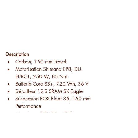
Description
Carbon, 150 mm Travel
Motorisation Shimano EP8, DU-
EP801, 250 W, 85 Nm
Batterie Core S3+, 720 Wh, 36 V
Dérailleur 12-S SRAM SX Eagle
Suspension FOX Float 36, 150 mm 
Performance
Amortisseur FOX Float DPS 
Performance
Freins SRAM G2R
Roues 29“/27,5"