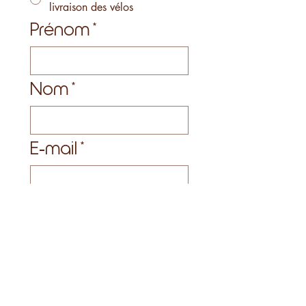
livraison des vélos
Prénom
*
Nom
*
E‑mail
*
Téléphone
*
Souhaitez-vous
autre chose